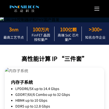
3
100
100
>300
nm
万片
亿颗
+
FinFET 晶圆
高端 SoC 芯片
最高工艺节点
知名合作企业
授权量产
量产
高性能计算 IP “三件套”
内存子系统
LPDDR6/5X up to 14.4 Gbps
GDDR7/6X/6 Combo up to 32 Gbps
HBM4 up to 10 Gbps