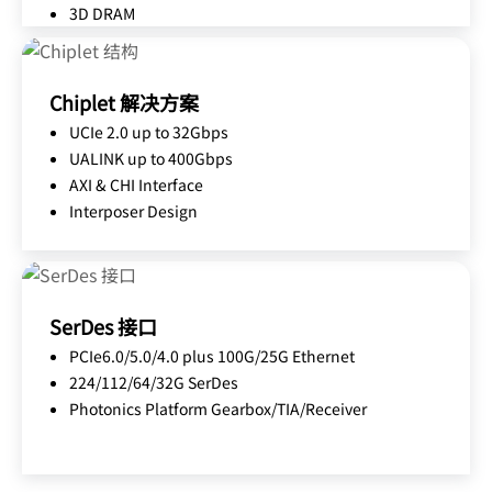
DDR5 up to 12.8 Gbps
3D DRAM
Chiplet 解决方案
UCIe 2.0 up to 32Gbps
UALINK up to 400Gbps
AXI & CHI Interface
Interposer Design
SerDes 接口
PCIe6.0/5.0/4.0 plus 100G/25G Ethernet
224/112/64/32G SerDes
Photonics Platform Gearbox/TIA/Receiver